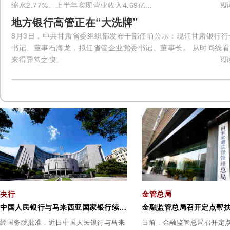
缩水2.77%。上半年实现营业收入4.69亿...
阅
地方银行高管正在“大洗牌”
8月3日，中共甘肃省委组织部发布干部任前公示：现任甘肃银行行
书记、董事石海龙，拟任省管企业党委书记、董事长。 从时间线
来得异常之快。
阅
央行
金管总局
中国人民银行与马来西亚国家银行续签双边本币互换协议
经国务院批准，近日中国人民银行与马来
日前，金融监管总局召开定