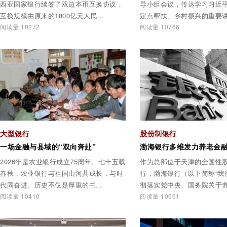
西亚国家银行续签了双边本币互换协议，
导小组会议，传达学习习近
互换规模由原来的1800亿元人民...
定点帮扶、乡村振兴的重要讲话
阅读量 10272
阅读量 10766
大型银行
股份制银行
一场金融与县域的“双向奔赴”
2026年是农业银行成立75周年。七十五载
作为总部位于天津的全国性
春秋，农业银行与祖国山河共成长，与时
行，渤海银行（以下简称“我
代同奋进。历史不仅是厚重的书...
彻落实党中央、国务院关于养.
阅读量 10410
阅读量 10661