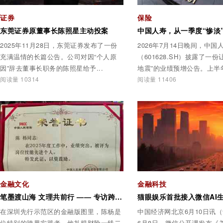
证券
保险
东莞证券原董事长陈照星主动投案
2025年11月28日，东莞证券发布了一份
2026年7月14日晚间，中国
充满温情的长篇公告。公司对因“个人原
（601628.SH）披露了一份
因”辞去董事长职务的陈照星给予...
地震”的业绩预增公告。上半年
阅读量 10314
阅读量 11406
金融文化
金融科技
笔墨渡山海 文理共前行 —— 专访跨界金融作家、财险一线从业者陈杨
在深圳先行示范区的金融版图里，陈杨是
中国经济网北京6月10日讯（
位特别的跨界实践者。他扎根财险一线二
6月8日，微信公开课发布《