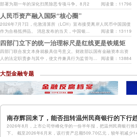
部署为期一年的深化扫黑除恶专项斗争。8月2
阅读量：11796
日，...
人民币资产融入国际“核心圈”
2026年7月7日，伦敦清算所（LCH）宣布接受离岸人民币中国国债
作为合格抵押品。 消息发布的当天，中国银...
阅读量：13119
四部门立下的统一治理标尺是红线更是铁规矩
四部门联合发文本身就极具信号意义。财政部以国有金融资本出资
人的法定职责参与其中，使文件兼具行为监管与...
阅读量：13884
大型金融专题
南存辉回来了，能否扭转温州民商银行的下行
2026年8月，上市公司华峰化学的一份半年报，把温州民商银行推
下。 截至2026年6月末，该行资产总额509.70亿元，较年初减少14